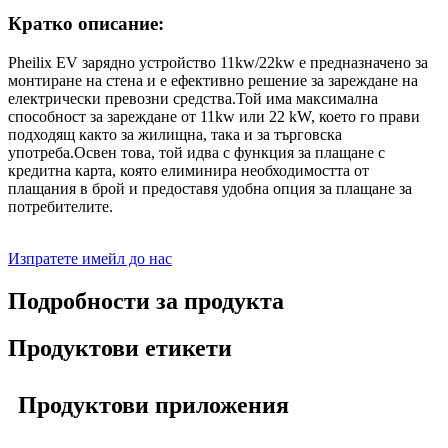
Кратко описание:
Pheilix EV зарядно устройство 11kw/22kw е предназначено за
монтиране на стена и е ефективно решение за зареждане на
електрически превозни средства.Той има максимална
способност за зареждане от 11kw или 22 kW, което го прави
подходящ както за жилищна, така и за търговска
употреба.Освен това, той идва с функция за плащане с
кредитна карта, която елиминира необходимостта от
плащания в брой и предоставя удобна опция за плащане за
потребителите.
Изпратете имейл до нас
Подробности за продукта
Продуктови етикети
Продуктови приложения