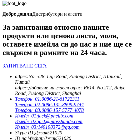
Добре дошли
Дистрибутори и агенти
За запитвания относно нашите
продукти или ценова листа, моля,
оставете имейла си до нас и ние ще се
свържем в рамките на 24 часа.
ЗАПИТВАНЕ СЕГА
адрес:
No, 328, Luji Road, Pudong District, Шанхай,
Китай
адрес:
Добавяне на главен офис: R614, No.212, Baiye
Road, Pudong District, Shanghai
Телефон_01:
0086-21-61722311
Телефон_02:
0086-135-8899-9744
Телефон_03:
0086-157-5777-4078
Имейл_01:
jack@pheilix.com
Имейл_02:
jack@mosshuade.com
Имейл_03:
149198372@qq.com
Skype ID:
Джак521020
ID на Wechat:
Джак521020