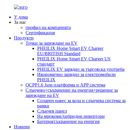
У дома
За нас
профил на компанията
Сертификация
Продукти
Точки за зареждане на EV
PHEILIX Home Smart EV Charger
EU/BRITISH Standard
PHEILIX Home Smart EV Charger US
стандарт
PHEILIX EV зарядно за търговска употреба
Икономично зарядно за електромобили
PHEILIX
OCPP1.6 Json платформа и APP система
Слънчево+съхранение на енергия+решение за
зареждане на EV
Соларен навес за кола и слънчева система за
рамки
Слънчев панел
На мрежови/хибридни инвертори
Батерия/съхранение на енергия
Новини