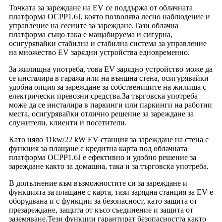
Точката за зареждане на EV се поддържа от облачната
платформа OCPP1.6J, която позволява лесно наблюдение и
управление на сесиите за зареждане.Тази облачна
платформа също така е мащабируема и сигурна,
осигурявайки стабилна и стабилна система за управление
на множество EV зарядни устройства едновременно.
За жилищна употреба, това EV зарядно устройство може да
се инсталира в гаража или на външна стена, осигурявайки
удобна опция за зареждане за собствениците на жилища с
електрически превозни средства.За търговска употреба
може да се инсталира в паркинги или паркинги на работни
места, осигурявайки отлично решение за зареждане за
служители, клиенти и посетители.
Като цяло 11kw/22 kW EV станция за зареждане на стена с
функция за плащане с кредитна карта под облачната
платформа OCPP1.6J е ефективно и удобно решение за
зареждане както за домашна, така и за търговска употреба.
В допълнение към възможностите си за зареждане и
функцията за плащане с карта, тази зарядна станция за EV е
оборудвана и с функции за безопасност, като защита от
презареждане, защита от късо съединение и защита от
заземяване.Тези функции гарантират безопасността както