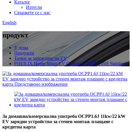
Каталог
Изтегли
Свържете се с нас
English
продукт
У дома
Продукти
Точки за зареждане на EV
PHEILIX Home Smart EV Charger EU/BRITISH Standard
За домашна/комерсиална употреба OCPP1.6J 11kw/22 kW
EV зарядно устройство за стенен монтаж плащане с
кредитна карта