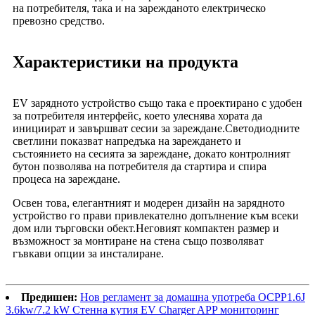
на потребителя, така и на зарежданото електрическо
превозно средство.
Характеристики на продукта
EV зарядното устройство също така е проектирано с удобен
за потребителя интерфейс, което улеснява хората да
инициират и завършват сесии за зареждане.Светодиодните
светлини показват напредъка на зареждането и
състоянието на сесията за зареждане, докато контролният
бутон позволява на потребителя да стартира и спира
процеса на зареждане.
Освен това, елегантният и модерен дизайн на зарядното
устройство го прави привлекателно допълнение към всеки
дом или търговски обект.Неговият компактен размер и
възможност за монтиране на стена също позволяват
гъвкави опции за инсталиране.
Предишен:
Нов регламент за домашна употреба OCPP1.6J
3.6kw/7.2 kW Стенна кутия EV Charger APP мониторинг