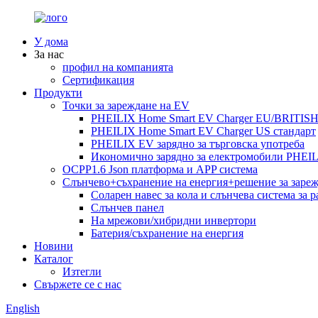
У дома
За нас
профил на компанията
Сертификация
Продукти
Точки за зареждане на EV
PHEILIX Home Smart EV Charger EU/BRITISH 
PHEILIX Home Smart EV Charger US стандарт
PHEILIX EV зарядно за търговска употреба
Икономично зарядно за електромобили PHEI
OCPP1.6 Json платформа и APP система
Слънчево+съхранение на енергия+решение за заре
Соларен навес за кола и слънчева система за 
Слънчев панел
На мрежови/хибридни инвертори
Батерия/съхранение на енергия
Новини
Каталог
Изтегли
Свържете се с нас
English