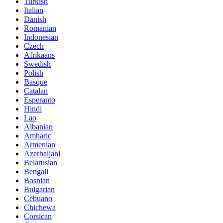
Turkish
Italian
Danish
Romanian
Indonesian
Czech
Afrikaans
Swedish
Polish
Basque
Catalan
Esperanto
Hindi
Lao
Albanian
Amharic
Armenian
Azerbaijani
Belarusian
Bengali
Bosnian
Bulgarian
Cebuano
Chichewa
Corsican