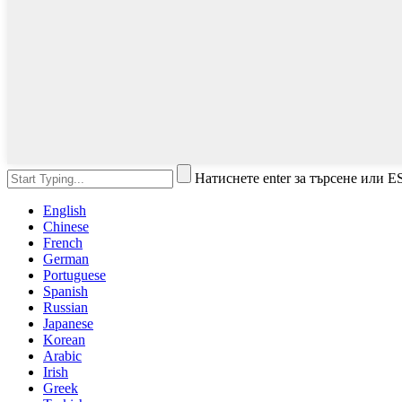
Натиснете enter за търсене или E
English
Chinese
French
German
Portuguese
Spanish
Russian
Japanese
Korean
Arabic
Irish
Greek