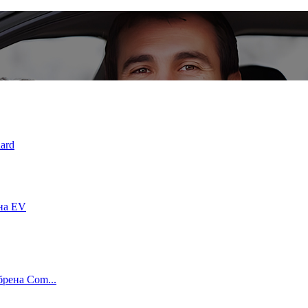
ard
на EV