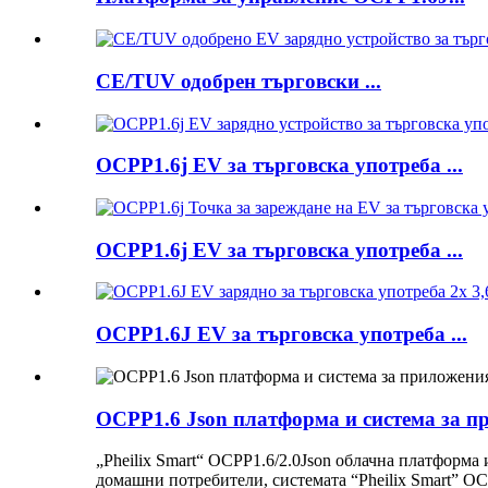
CE/TUV одобрен търговски ...
OCPP1.6j EV за търговска употреба ...
OCPP1.6j EV за търговска употреба ...
OCPP1.6J EV за търговска употреба ...
OCPP1.6 Json платформа и система за 
„Pheilix Smart“ OCPP1.6/2.0Json облачна платформа
домашни потребители, системата “Pheilix Smart” OC