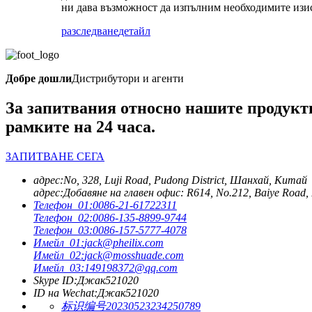
ни дава възможност да изпълним необходимите изи
разследване
детайл
Добре дошли
Дистрибутори и агенти
За запитвания относно нашите продукти 
рамките на 24 часа.
ЗАПИТВАНЕ СЕГА
адрес:
No, 328, Luji Road, Pudong District, Шанхай, Китай
адрес:
Добавяне на главен офис: R614, No.212, Baiye Road, 
Телефон_01:
0086-21-61722311
Телефон_02:
0086-135-8899-9744
Телефон_03:
0086-157-5777-4078
Имейл_01:
jack@pheilix.com
Имейл_02:
jack@mosshuade.com
Имейл_03:
149198372@qq.com
Skype ID:
Джак521020
ID на Wechat:
Джак521020
标识编号20230523234250789