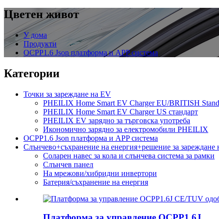
Цветен живот
У дома
Продукти
OCPP1.6 Json платформа и APP система
Категории
Точки за зареждане на EV
PHEILIX Home Smart EV Charger EU/BRITISH Stand
PHEILIX Home Smart EV Charger US стандарт
PHEILIX EV зарядно за търговска употреба
Икономично зарядно за електромобили PHEILIX
OCPP1.6 Json платформа и APP система
Слънчево+съхранение на енергия+решение за зареждане 
Соларен навес за кола и слънчева система за рамки
Слънчев панел
На мрежови/хибридни инвертори
Батерия/съхранение на енергия
Платформа за управление OCPP1.6J...