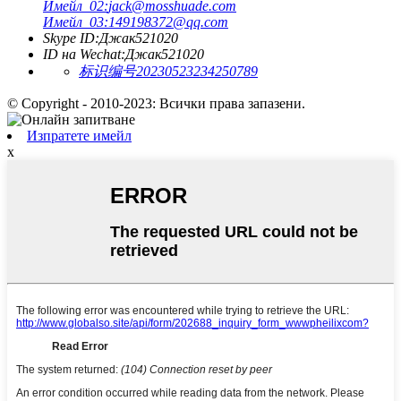
Имейл_02:
jack@mosshuade.com
Имейл_03:
149198372@qq.com
Skype ID:
Джак521020
ID на Wechat:
Джак521020
标识编号20230523234250789
© Copyright - 2010-2023: Всички права запазени.
Изпратете имейл
x