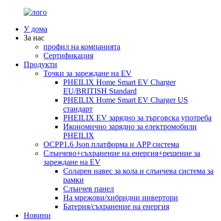
У дома
За нас
профил на компанията
Сертификация
Продукти
Точки за зареждане на EV
PHEILIX Home Smart EV Charger
EU/BRITISH Standard
PHEILIX Home Smart EV Charger US
стандарт
PHEILIX EV зарядно за търговска употреба
Икономично зарядно за електромобили
PHEILIX
OCPP1.6 Json платформа и APP система
Слънчево+съхранение на енергия+решение за
зареждане на EV
Соларен навес за кола и слънчева система за
рамки
Слънчев панел
На мрежови/хибридни инвертори
Батерия/съхранение на енергия
Новини