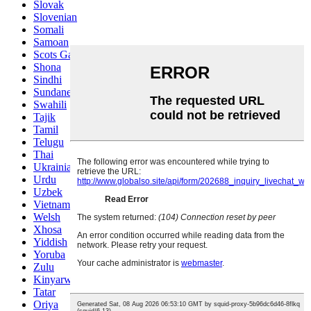
Slovak
Slovenian
Somali
Samoan
Scots Gaelic
Shona
Sindhi
Sundanese
Swahili
Tajik
Tamil
Telugu
Thai
Ukrainian
Urdu
Uzbek
Vietnamese
Welsh
Xhosa
Yiddish
Yoruba
Zulu
Kinyarwanda
Tatar
Oriya