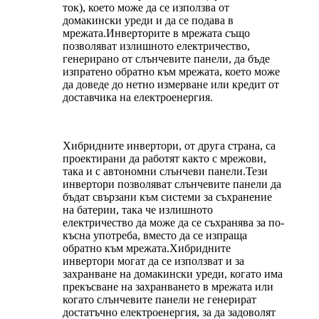
ток), което може да се използва от
домакински уреди и да се подава в
мрежата.Инверторите в мрежата също
позволяват излишното електричество,
генерирано от слънчевите панели, да бъде
изпратено обратно към мрежата, което може
да доведе до нетно измерване или кредит от
доставчика на електроенергия.
Хибридните инвертори, от друга страна, са
проектирани да работят както с мрежови,
така и с автономни слънчеви панели.Тези
инвертори позволяват слънчевите панели да
бъдат свързани към системи за съхранение
на батерии, така че излишното
електричество да може да се съхранява за по-
късна употреба, вместо да се изпраща
обратно към мрежата.Хибридните
инвертори могат да се използват и за
захранване на домакински уреди, когато има
прекъсване на захранването в мрежата или
когато слънчевите панели не генерират
достатъчно електроенергия, за да задоволят