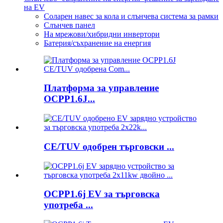
на EV
Соларен навес за кола и слънчева система за рамки
Слънчев панел
На мрежови/хибридни инвертори
Батерия/съхранение на енергия
Платформа за управление
OCPP1.6J...
CE/TUV одобрен търговски ...
OCPP1.6j EV за търговска
употреба ...