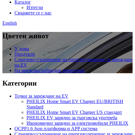
Каталог
Изтегли
Свържете се с нас
English
Цветен живот
У дома
Продукти
Слънчево+съхранение на енергия+решение за зареждане
на EV
На мрежови/хибридни инвертори
Категории
Точки за зареждане на EV
PHEILIX Home Smart EV Charger EU/BRITISH
Standard
PHEILIX Home Smart EV Charger US стандарт
PHEILIX EV зарядно за търговска употреба
Икономично зарядно за електромобили PHEILIX
OCPP1.6 Json платформа и APP система
Слънчево+съхранение на енергия+решение за зареждане