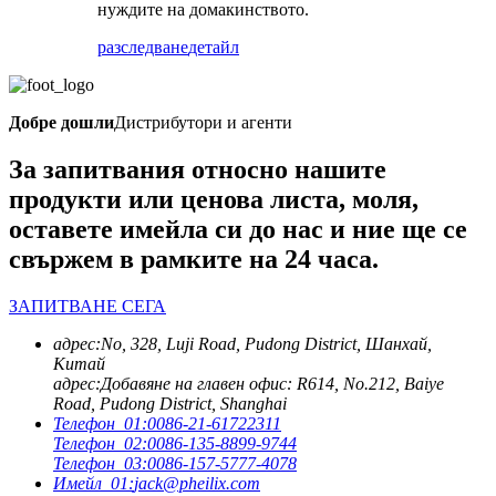
нуждите на домакинството.
разследване
детайл
Добре дошли
Дистрибутори и агенти
За запитвания относно нашите
продукти или ценова листа, моля,
оставете имейла си до нас и ние ще се
свържем в рамките на 24 часа.
ЗАПИТВАНЕ СЕГА
адрес:
No, 328, Luji Road, Pudong District, Шанхай,
Китай
адрес:
Добавяне на главен офис: R614, No.212, Baiye
Road, Pudong District, Shanghai
Телефон_01:
0086-21-61722311
Телефон_02:
0086-135-8899-9744
Телефон_03:
0086-157-5777-4078
Имейл_01:
jack@pheilix.com