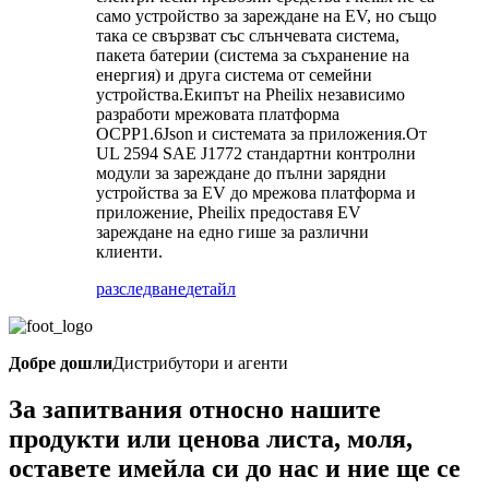
само устройство за зареждане на EV, но също
така се свързват със слънчевата система,
пакета батерии (система за съхранение на
енергия) и друга система от семейни
устройства.Екипът на Pheilix независимо
разработи мрежовата платформа
OCPP1.6Json и системата за приложения.От
UL 2594 SAE J1772 стандартни контролни
модули за зареждане до пълни зарядни
устройства за EV до мрежова платформа и
приложение, Pheilix предоставя EV
зареждане на едно гише за различни
клиенти.
разследване
детайл
Добре дошли
Дистрибутори и агенти
За запитвания относно нашите
продукти или ценова листа, моля,
оставете имейла си до нас и ние ще се