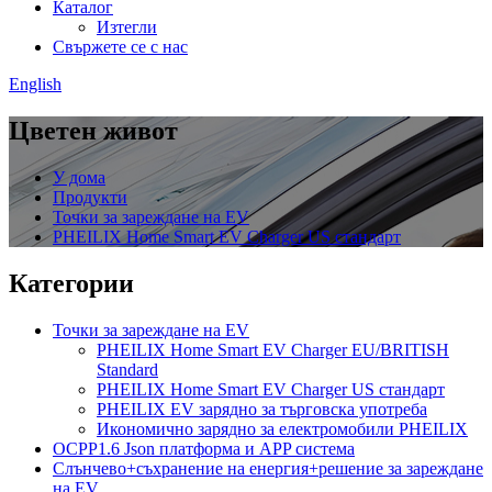
Каталог
Изтегли
Свържете се с нас
English
Цветен живот
У дома
Продукти
Точки за зареждане на EV
PHEILIX Home Smart EV Charger US стандарт
Категории
Точки за зареждане на EV
PHEILIX Home Smart EV Charger EU/BRITISH
Standard
PHEILIX Home Smart EV Charger US стандарт
PHEILIX EV зарядно за търговска употреба
Икономично зарядно за електромобили PHEILIX
OCPP1.6 Json платформа и APP система
Слънчево+съхранение на енергия+решение за зареждане
на EV