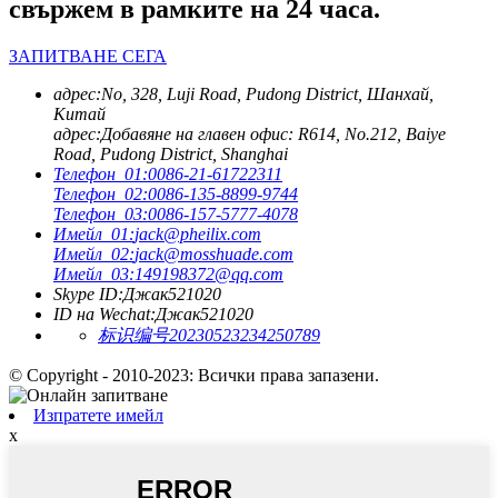
свържем в рамките на 24 часа.
ЗАПИТВАНЕ СЕГА
адрес:
No, 328, Luji Road, Pudong District, Шанхай,
Китай
адрес:
Добавяне на главен офис: R614, No.212, Baiye
Road, Pudong District, Shanghai
Телефон_01:
0086-21-61722311
Телефон_02:
0086-135-8899-9744
Телефон_03:
0086-157-5777-4078
Имейл_01:
jack@pheilix.com
Имейл_02:
jack@mosshuade.com
Имейл_03:
149198372@qq.com
Skype ID:
Джак521020
ID на Wechat:
Джак521020
标识编号20230523234250789
© Copyright - 2010-2023: Всички права запазени.
Изпратете имейл
x