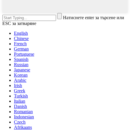
Натиснете enter за търсене или
ESC за затваряне
English
Chinese
French
German
Portuguese
Spanish
Russian
Japanese
Korean
Arabic
Irish
Greek
Turkish
Italian
Danish
Romanian
Indonesian
Czech
Afrikaans