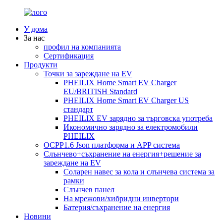
У дома
За нас
профил на компанията
Сертификация
Продукти
Точки за зареждане на EV
PHEILIX Home Smart EV Charger
EU/BRITISH Standard
PHEILIX Home Smart EV Charger US
стандарт
PHEILIX EV зарядно за търговска употреба
Икономично зарядно за електромобили
PHEILIX
OCPP1.6 Json платформа и APP система
Слънчево+съхранение на енергия+решение за
зареждане на EV
Соларен навес за кола и слънчева система за
рамки
Слънчев панел
На мрежови/хибридни инвертори
Батерия/съхранение на енергия
Новини